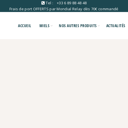
Tel :
+33 6 89 88 48 48
Frais de port OFFERTS par Mondial Relay dès 70€ commandé
ACCUEIL
MIELS
NOS AUTRES PRODUITS
ACTUALITÉS