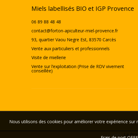
Miels labellisés BIO et IGP Provence
06 89 88 48 48
contact@forton-apiculteur-miel-provence.fr
93, quartier Vaou Negre Est, 83570 Carcès
Vente aux particuliers et professionnels
Visite de miellerie
Vente sur l’exploitation (Prise de RDV vivement
conseillée)
Nous utilisons des cookies pour améliorer votre expérience sur n
Liens :
La Pro
Frais de port OFF