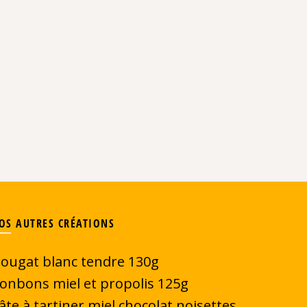
OS AUTRES CRÉATIONS
ougat blanc tendre 130g
onbons miel et propolis 125g
âte à tartiner miel chocolat noisettes