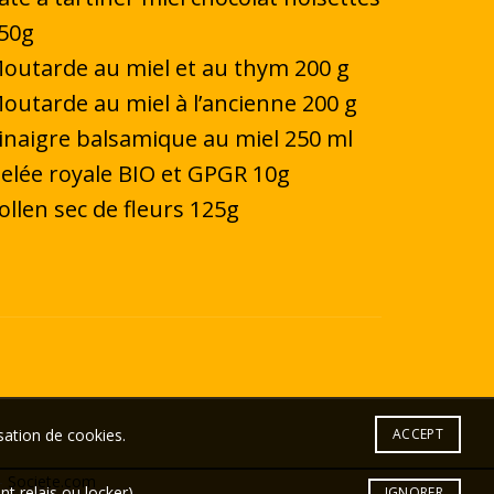
50g
outarde au miel et au thym 200 g
outarde au miel à l’ancienne 200 g
inaigre balsamique au miel 250 ml
elée royale BIO et GPGR 10g
ollen sec de fleurs 125g
sation de cookies.
ACCEPT
-
Societe.com
 relais ou locker)
IGNORER