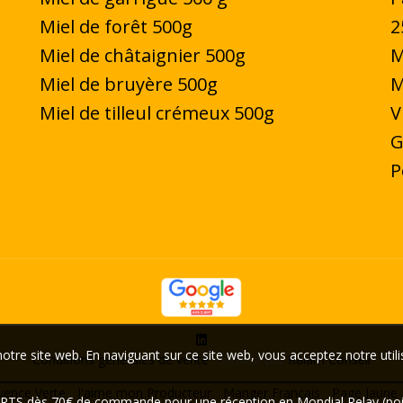
Miel de forêt 500g
2
Miel de châtaignier 500g
M
Miel de bruyère 500g
M
Miel de tilleul crémeux 500g
V
G
P
otre site web. En naviguant sur ce site web, vous acceptez notre utili
Conditions générales de vente
- Réalisé par
Kalam Conseil
vence Verte
-
J'aime mon Producteur
-
Manger Français
-
Page Jaune
ERTS dès 70€ de commande pour une réception en Mondial Relay (point