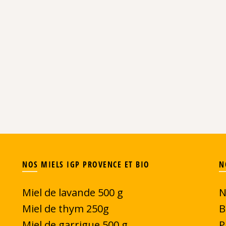
NOS MIELS IGP PROVENCE ET BIO
N
Miel de lavande 500 g
N
Miel de thym 250g
B
Miel de garrigue
500 g
P