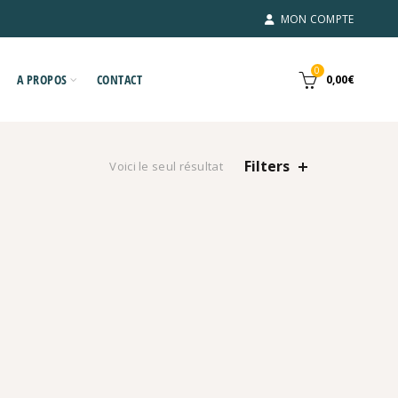
MON COMPTE
0
A PROPOS
CONTACT
0,00
€
Filters
Voici le seul résultat