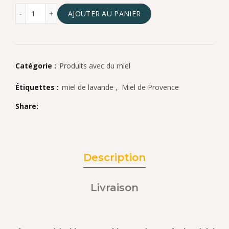
quantité de Nougat blanc tendre miel de lavande IGP Pro
AJOUTER AU PANIER
Catégorie :
Produits avec du miel
Étiquettes :
miel de lavande
,
Miel de Provence
Share
Description
Livraison