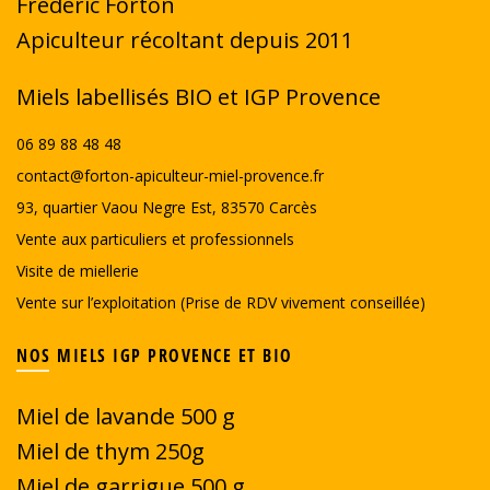
Frédéric Forton
page
Apiculteur récoltant depuis 2011
du
produit
Miels labellisés BIO et IGP Provence
06 89 88 48 48
contact@forton-apiculteur-miel-provence.fr
93, quartier Vaou Negre Est, 83570 Carcès
Vente aux particuliers et professionnels
Visite de miellerie
Vente sur l’exploitation (Prise de RDV vivement conseillée)
NOS MIELS IGP PROVENCE ET BIO
Miel de lavande 500 g
Miel de thym 250g
Miel de garrigue
500 g