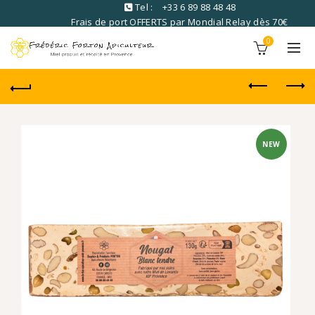
Tel :
+33 6 89 88 48 48
Frais de port OFFERTS par Mondial Relay dès 70€
commandé
0
NEW