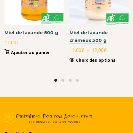
Miel de lavande 500 g
Miel de lavande
crémeux 500 g
11,00
€
Plage
11,00
€
–
12,00
€
Ajouter au panier
de
Ce
Choix des options
prix :
produit
11,00€
a
à
plusieurs
variation
12,00€
Les
options
peuvent
être
choisies
sur
la