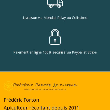
Livraison via Mondial Relay ou Colissimo
Paiement en ligne 100% sécurisé via Paypal et Stripe
Frédéric Forton
Apiculteur récoltant depuis 2011