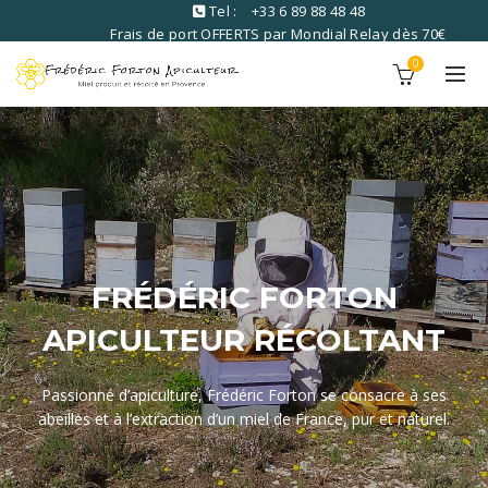
Tel :
+33 6 89 88 48 48
Frais de port OFFERTS par Mondial Relay dès 70€
commandé
0
FRÉDÉRIC FORTON
APICULTEUR RÉCOLTANT
Passionné d’apiculture, Frédéric Forton se consacre à ses
abeilles et à l’extraction d’un miel de France, pur et naturel.