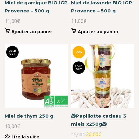
Miel de garrigue BIO IGP
Miel de lavande BIO IGP
Provence – 500 g
Provence – 500 g
11,00
€
11,00
€
Ajouter au panier
Ajouter au panier
SOLD
-5%
OUT
SOLD
OUT
Miel de thym 250 g
🎁Papillotte cadeau 3
miels x250g🎁
10,00
€
Le
Le
20,00
€
21,00
€
Lire la suite