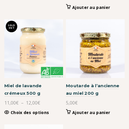
Ajouter au panier
SOLD
OUT
Miel de lavande
Moutarde à l’ancienne
crémeux 500 g
au miel 200 g
Plage
11,00
€
–
12,00
€
5,00
€
de
Ce
Choix des options
Ajouter au panier
prix :
produit
11,00€
a