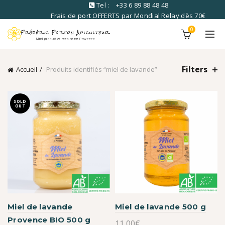
Tel :
+33 6 89 88 48 48
Frais de port OFFERTS par Mondial Relay dès 70€
commandé
0
Filters
Accueil
Produits identifiés “miel de lavande”
SOLD
OUT
Miel de lavande
Miel de lavande 500 g
Provence BIO 500 g
11,00
€