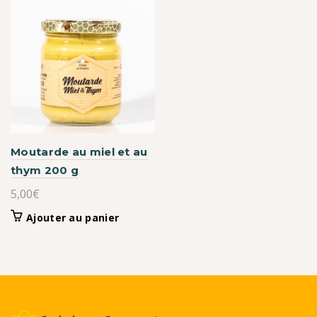
à
plusieurs
variations.
12,00€
Les
options
peuvent
être
choisies
sur
la
page
Moutarde au miel et au
du
thym 200 g
produit
5,00
€
Ajouter au panier