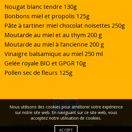
Nougat blanc tendre 130g
Bonbons miel et propolis 125g
Pâte à tartiner miel chocolat noisettes 250g
Moutarde au miel et au thym 200 g
Moutarde au miel à l’ancienne 200 g
Vinaigre balsamique au miel 250 ml
Gelée royale BIO et GPGR 10g
Pollen sec de fleurs 125g
Nous utilisons des cookies pour améliorer votre expérience
sur notre site web. En naviguant sur ce site web, vous
acceptez notre utilisation de cookies.
Conditions générales de vente
- Réalisé par
Kalam Conseil
ACCEPT