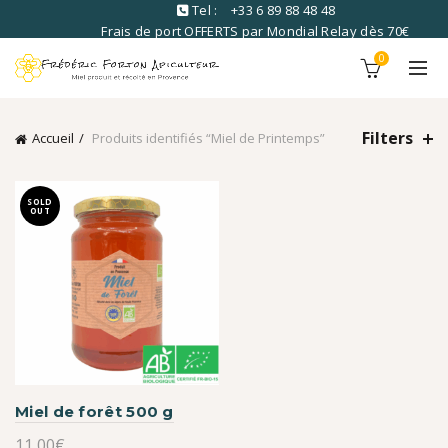
Tel :
+33 6 89 88 48 48
Frais de port OFFERTS par Mondial Relay dès 70€
commandé
0
Filters
Accueil
Produits identifiés “Miel de Printemps”
SOLD
OUT
Miel de forêt 500 g
11,00
€