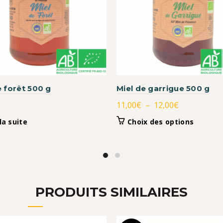
e forêt 500 g
Miel de garrigue 500 g
Plage
11,00
€
–
12,00
€
de
Ce
 la suite
Choix des options
prix :
produit
11,00€
a
à
plusieurs
variation
12,00€
Les
options
PRODUITS SIMILAIRES
peuvent
être
choisies