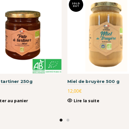
SOLD
sur
OUT
la
page
du
produit
 tartiner 250g
Miel de bruyère 500 g
12,00
€
ter au panier
Lire la suite