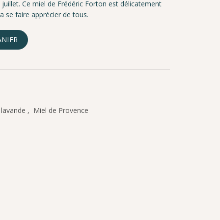
uillet. Ce miel de Frédéric Forton est délicatement
a se faire apprécier de tous.
de 500 g
ANIER
 lavande
,
Miel de Provence