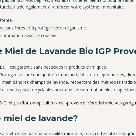
s de ravir vos papilles, il est aussi riche en bienfaits pour la santé.
turels, il aide également à renforcer votre système immunitaire.
étente.
radicaux libres et à protéger votre organisme.
nsommation avant le coucher.
e Miel de Lavande Bio IGP Pro
B), il est garantit sans pesticides ni produits chimiques.
 Protégée assure une qualité et une authenticité exceptionnelles, di
 la main dans les champs de lavande, respectant des méthodes traditio
re et une capsule recyclables pour une consommation plus respectueu
 BIO:
https://forton-apiculteur-miel-provence.fr/produit/miel-de-garri
 miel de lavande?
à mettre une date de durabilité minimale, mais cette date n’est qu’ind