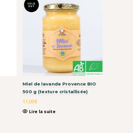
SOLD
SOLD
OUT
OUT
Miel de lavande Provence BIO
Miel de l
500 g (texture cristallisée)
11,00
€
–
11,00
€
Choix d
Lire la suite