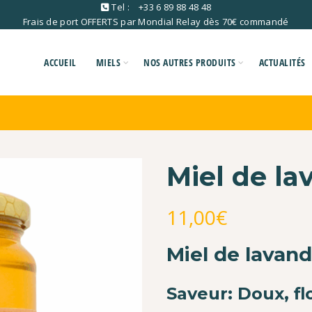
Tel :
+33 6 89 88 48 48
Frais de port OFFERTS par Mondial Relay dès 70€ commandé
ACCUEIL
MIELS
NOS AUTRES PRODUITS
ACTUALITÉS
Miel de la
11,00
€
Miel de lavan
Saveur: Doux, fl