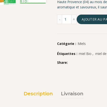
Haute Provence (04) au mois de j
aromatique et savoureux, il saur
quantité de Miel de lavan
AJOUTER AU P
Catégorie :
Miels
Étiquettes :
miel Bio
,
miel de
Share
Description
Livraison