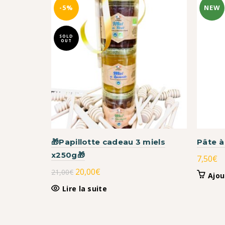
-5%
NEW
SOLD
OUT
🎁Papillotte cadeau 3 miels
Pâte à
x250g🎁
7,50
€
Le
Le
20,00
€
21,00
€
Ajou
prix
prix
Lire la suite
initial
actuel
était :
est :
21,00€.
20,00€.