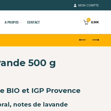
MON COMPTE
0
A PROPOS
CONTACT
0,00
€
vande 500 g
de BIO et IGP Provence
oral, notes de lavande