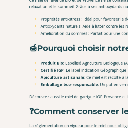
Ce miel de lavande bio et de Provence ne se contente pa
relaxation et le sommeil. Grâce à ses antioxydants na
Propriétés anti-stress : Idéal pour favoriser la d
Antioxydants naturels: Aide à lutter contre les 
Amélioration du sommeil : Parfait pour une co
🍯Pourquoi choisir notr
Produit Bio
: Labellisé Agriculture Biologique (A
Certifié IGP
: Le label Indication Géographique
Apiculture artisanale
: Ce miel est récolté à
Emballage éco-responsable
: Un pot en ver
Découvrez aussi le miel de garrigue IGP Provence et
❓Comment conserver le
La réglementation en vigueur pour le miel nous oblige 