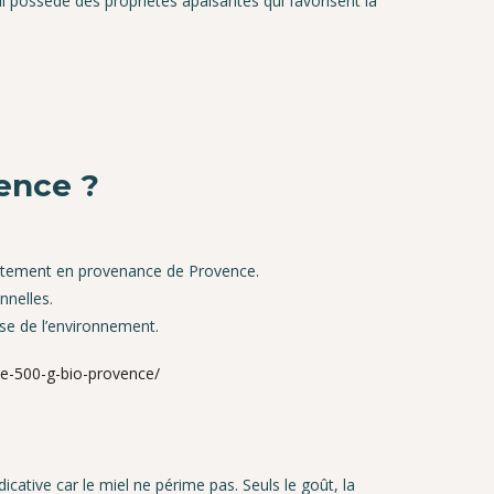
 Il possède des propriétés apaisantes qui favorisent la
vence ?
rectement en provenance de Provence.
nnelles.
se de l’environnement.
gue-500-g-bio-provence/
icative car le miel ne périme pas. Seuls l
e goût, la