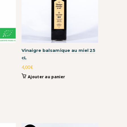
Vinaigre balsamique au miel 25
Pollen de
cL
250g
4,00
€
11,00
€
Ajouter au panier
Ajouter
s.