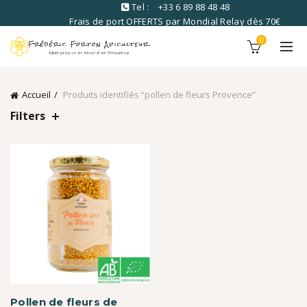
Tel :
+33 6 89 88 48 48
Frais de port OFFERTS par Mondial Relay dès 70€
commandé
0
Accueil
Produits identifiés “pollen de fleurs Provence”
Filters
Pollen de fleurs de