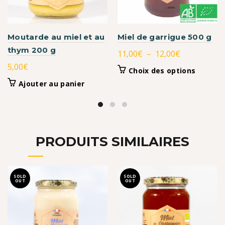
Moutarde au miel et au
Miel de garrigue 500 g
thym 200 g
Plage
11,00
€
–
12,00
€
de
5,00
€
Ce
Choix des options
prix :
produit
Ajouter au panier
11,00€
a
à
plusieurs
variation
12,00€
Les
options
PRODUITS SIMILAIRES
peuvent
être
choisies
SOLD
SOLD
sur
OUT
OUT
la
page
du
produit