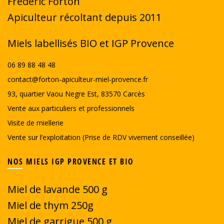
Frédéric Forton
page
Apiculteur récoltant depuis 2011
du
produit
Miels labellisés BIO et IGP Provence
06 89 88 48 48
contact@forton-apiculteur-miel-provence.fr
93, quartier Vaou Negre Est, 83570 Carcès
Vente aux particuliers et professionnels
Visite de miellerie
Vente sur l’exploitation (Prise de RDV vivement conseillée)
NOS MIELS IGP PROVENCE ET BIO
Miel de lavande 500 g
Miel de thym 250g
Miel de garrigue
500 g