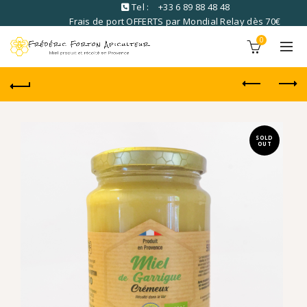
Tel :
+33 6 89 88 48 48
Frais de port OFFERTS par Mondial Relay dès 70€
commandé
0
SOLD
OUT