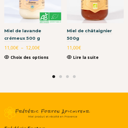
Miel de lavande
Miel de châtaignier
crémeux 500 g
500g
Plage
11,00
€
–
12,00
€
11,00
€
de
Ce
Choix des options
Lire la suite
prix :
produit
11,00€
a
à
plusieurs
variations.
12,00€
Les
options
peuvent
être
choisies
sur
la