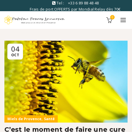
Tel :
+33 6 89 88 48 48
Frais de port OFFERTS par Mondial Relay dès 70€
commandé
0
04
OCT
,
Miels de Provence
Santé
C’est le moment de faire une cure