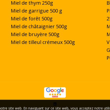
Miel de thym 250g
B
Miel de garrigue
500 g
P
Miel de forêt 500g
2
Miel de châtaignier 500g
M
Miel de bruyère 500g
M
Miel de tilleul crémeux 500g
V
G
P
otre site web. En naviguant sur ce site web, vous acceptez notre utili
Conditions générales de vente
- Réalisé par
Kalam Conseil