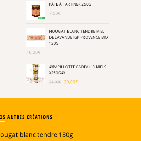
PÂTE À TARTINER 250G
7,50
€
NOUGAT BLANC TENDRE MIEL
DE LAVANDE IGP PROVENCE BIO
130G
10,00
€
🎁PAPILLOTTE CADEAU 3 MIELS
X250G🎁
Le
Le
20,00
€
21,00
€
prix
prix
initial
actuel
était :
est :
21,00€.
20,00€.
OS AUTRES CRÉATIONS
ougat blanc tendre 130g